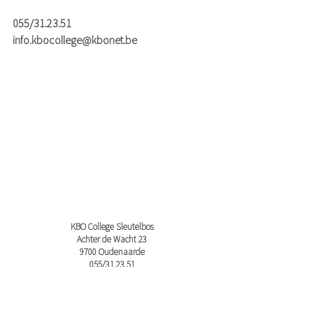
055/31.23.51
info.kbocollege@kbonet.be
KBO College Sleutelbos
Achter de Wacht 23
9700 Oudenaarde
055/31.23.51
info.kbocollege@kbonet.be